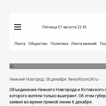
пятница 07 августа 22:43
Общество
06.12.2024
16:56
Лента
Общество
Политика
Лента мнений
Тех
Глеб Никитин выступил за объ
с Кстовом
Губернатор прокомментировал ситуацию во вре
Нижний Новгород. 06 декабря. NewsRoom24.ru -
Объединение Нижнего Новгорода и Кстовского о
которого жители только выиграют. Об этом губе
заявил во время прямой линии 6 декабря.