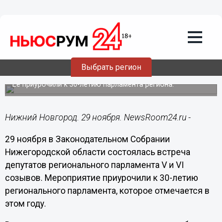
Общество
29.11.2024
16:35
Встреча депутатов V и VI созывов
Выбрать регион
прошла в нижегородском Заксобрании
Ее приурочили к 30-летию парламента региона.
Нижний Новгород. 29 ноября. NewsRoom24.ru -
29 ноября в Законодательном Собрании
Нижегородской области состоялась встреча
депутатов регионального парламента V и VI
созывов. Мероприятие приурочили к 30-летию
регионального парламента, которое отмечается в
этом году.