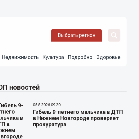
Выбрать регион
Недвижимость
Культура
Подробно
Здоровье
ОП новостей
05.8.2026 09:20
Гибель 9-летнего мальчика в ДТП
в Нижнем Новгороде проверяет
прокуратура