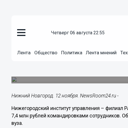
четверг 06 августа 22:55
Общество
12.11.2024
15:10
Лента
Общество
Политика
Лента мнений
Тех
Нижегородский филиал РАНХиГ
внедорожника за 7,4 млн рубл
Вуз передумал приобретать легковой автомоби
Нижний Новгород. 12 ноября. NewsRoom24.ru -
Нижегородский институт управления – филиал 
7,4 млн рублей командировками сотрудников. 
вуза.