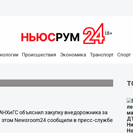
нологии
Происшествия
Экономика
Транспорт
Спорт
С объяснил закупку
ей
ль.
Т
РАНХиГС объяснил закупку внедорожника за
Об этом Newsroom24 сообщили в пресс-службе