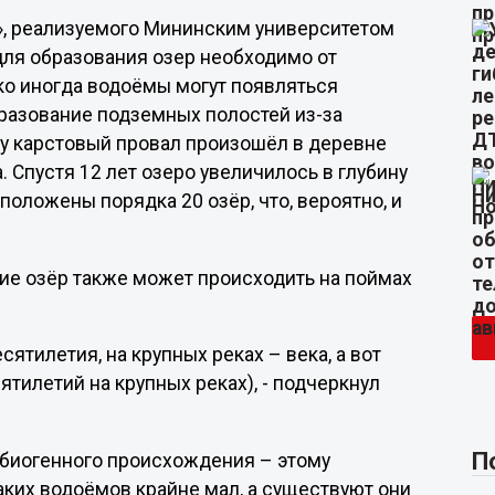
!», реализуемого Мининским университетом
для образования озер необходимо от
ко иногда водоёмы могут появляться
бразование подземных полостей из-за
ду карстовый провал произошёл в деревне
. Спустя 12 лет озеро увеличилось в глубину
положены порядка 20 озёр, что, вероятно, и
ие озёр также может происходить на поймах
ятилетия, на крупных реках – века, а вот
ятилетий на крупных реках), - подчеркнул
П
а биогенного происхождения – этому
аких водоёмов крайне мал, а существуют они