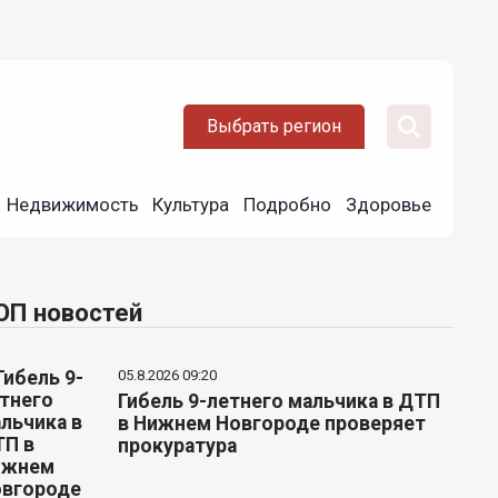
Выбрать регион
Недвижимость
Культура
Подробно
Здоровье
ОП новостей
05.8.2026 09:20
Гибель 9-летнего мальчика в ДТП
в Нижнем Новгороде проверяет
прокуратура