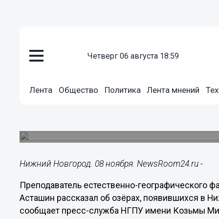
четверг 06 августа 18:59
Общество
08.11.2024
12:52
Лента
Общество
Политика
Лента мнений
Тех
Ученый рассказал об озерах, 
области за ночь
И привел примеры.
Нижний Новгород. 08 ноября. NewsRoom24.ru -
Преподаватель естественно-географического фа
Асташин рассказал об озёрах, появившихся в Ни
сообщает пресс-служба НГПУ имени Козьмы Ми