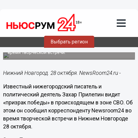
Общество
28.10.2024
16:15
Захар Прилепин считает, что Россия
видит призрак победы на СВО
Выбрать регион
Писатель озвучил прогноз сроков спецоперации во
время творческой встречи.
Нижний Новгород. 28 октября. NewsRoom24.ru -
Известный нижегородский писатель и
политический деятель Захар Прилепин видит
«призрак победы» в происходящем в зоне СВО. Об
этом он сообщил корреспонденту Newsroom24 во
время творческой встречи в Нижнем Новгороде
28 октября.