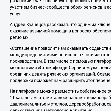
рязанский ГФРП планируют проводить совместн
участием бизнес-сообществ обоих регионов, ве
услуг.
Андрей Кузнецов рассказал, что одним из ключ
оказание взаимной помощи в вопросах обеспеч
регионах.
«Соглашение позволит нам оказывать содействи
между предприятиями регионов в части изгото
производствам. В том числе с помощью платф
мощностями «Станкофонд». Сервисом уже пользу
среди них девять рязанских организаций. Совме
поддержки поможет нам расширить этот перечен
На платформе можно разместить собственное о
11 каталогам: это металлообработка, термообраб
давлением, литье металлов, деревообработка, с
сельхозтехника, метрология, испытания.