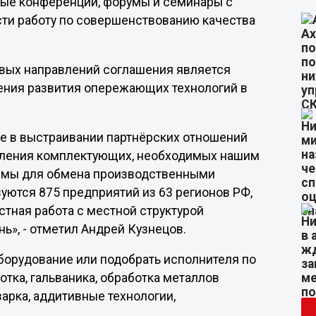
ые конференции, форумы и семинары с
сти работу по совершенствованию качества
евых направлений соглашения является
ения развития опережающих технологий в
е в выстраивании партнёрских отношений
вления комплектующих, необходимых нашим
ормы для обмена производственными
ются 875 предприятий из 63 регионов РФ,
стная работа с местной структурой
ь», - отметил Андрей Кузнецов.
борудование или подобрать исполнителя по
отка, гальваника, обработка металлов
варка, аддитивные технологии,