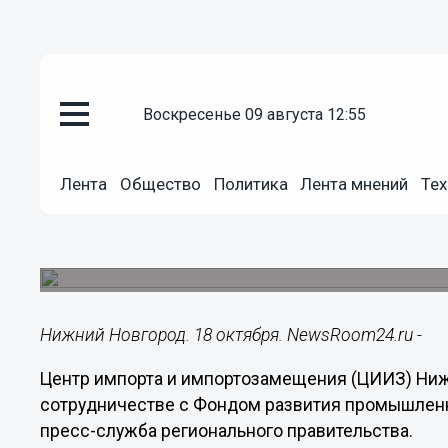
воскресенье 09 августа 12:55
Общество
18.10.2024
12:54
Лента
Общество
Политика
Лента мнений
Тех
Нижегородский центр импорта
заключил соглашение с рязан
Церемония подписания прошла на международно
Нижний Новгород. 18 октября. NewsRoom24.ru -
Центр импорта и импортозамещения (ЦИИЗ) Ниж
сотрудничестве с Фондом развития промышленн
пресс-служба регионального правительства.