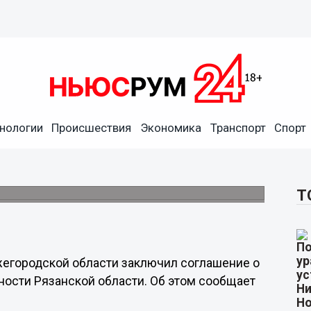
нологии
Происшествия
Экономика
Транспорт
Спорт
 и импортозамещения
ским ФРП
м форуме-выставке InRussia-2024 (16+).
Т
егородской области заключил соглашение о
ости Рязанской области. Об этом сообщает