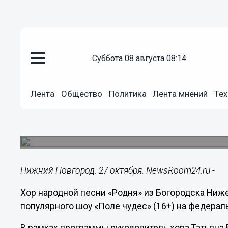
суббота 08 августа 08:14
Общество
27.10.2024
15:46
Лента
Общество
Политика
Лента мнений
Тех
Хор народной песни из Богород
программе «Поле чудес»
Участники коллектива исполнили песню и вруч
Нижний Новгород. 27 октября. NewsRoom24.ru -
Хор народной песни «Родня» из Богородска Ниж
популярного шоу «Поле чудес» (16+) на федерал