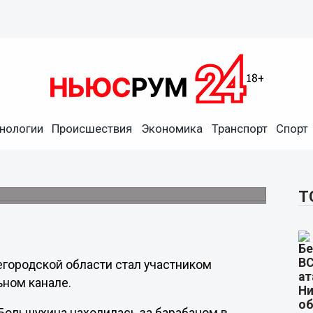
нологии
Происшествия
Экономика
Транспорт
Спорт
ска поучаствовал в
или подарки ведущему.
Т
егородской области стал участником
ьном канале.