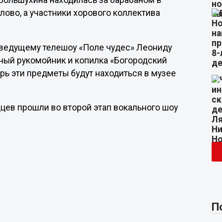
 Большухина находилась за барабаном в
лово, а участники хорового коллектива
 ведущему телешоу «Поле чудес» Леониду
яный рукомойник и копилка «Богородский
рь эти предметы будут находиться в музее
дцев прошли во второй этап вокального шоу
П