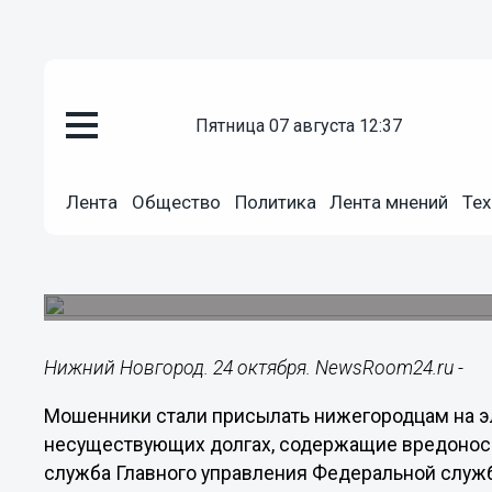
пятница 07 августа 12:37
Общество
24.10.2024
22:22
Лента
Общество
Политика
Лента мнений
Тех
Мошенники обманывают нижег
о несуществующих долгах
Письма рассылаются от имени судебных приста
Нижний Новгород. 24 октября. NewsRoom24.ru -
Мошенники стали присылать нижегородцам на э
несуществующих долгах, содержащие вредонос
служба Главного управления Федеральной служ