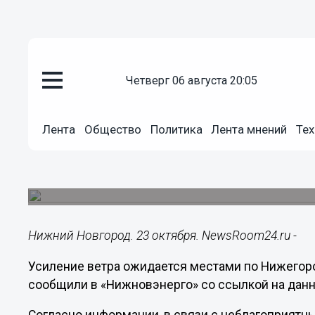
четверг 06 августа 20:05
Общество
Лента
Общество
Политика
Лента мнений
Тех
23.10.2024
21:16
Сильный ветер надвигается н
Усиление ветра прогнозируется 23 октября.
Нижний Новгород. 23 октября. NewsRoom24.ru -
Усиление ветра ожидается местами по Нижегород
сообщили в «Нижновэнерго» со ссылкой на дан