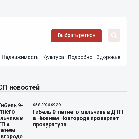
Выбрать регион
Недвижимость
Культура
Подробно
Здоровье
ОП новостей
05.8.2026 09:20
Гибель 9-летнего мальчика в ДТП
в Нижнем Новгороде проверяет
прокуратура