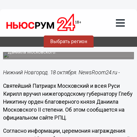
Общество
18.10.2024
22:22
Патриарх Кирилл вручил
нижегородскому губернатору Глебу
Никитину орден
Выбрать регион
Глава региона удостоен ордена благоверного князя
Даниила Московского.
Нижний Новгород. 18 октября. NewsRoom24.ru -
Святейший Патриарх Московский и всея Руси
Кирилл вручил нижегородскому губернатору Глебу
Никитину орден благоверного князя Даниила
Московского II степени. Об этом сообщается на
официальном сайте РПЦ.
Согласно информации, церемония награждения