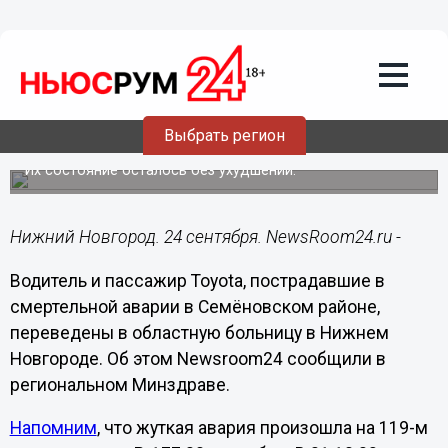
Общество
24.09.2024
12:08
Двух пострадавших в смертельном
ДТП с замминистра эвакуировали в
Выбрать регион
НОКБ
Их состояние осталось без ухудшений.
Нижний Новгород. 24 сентября. NewsRoom24.ru -
Водитель и пассажир Toyota, пострадавшие в
смертельной аварии в Семёновском районе,
переведены в областную больницу в Нижнем
Новгороде. Об этом Newsroom24 сообщили в
региональном Минздраве.
Напомним
, что жуткая авария произошла на 119-м