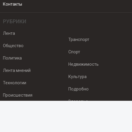
Контакты
РУБРИКИ
Лента
Транспорт
Общество
Спорт
Политика
Недвижимость
Лента мнений
Культура
Технологии
Подробно
Происшествия
Здоровье
Экономика
ПОДПИСКА
Подпишись на рассылку NEWSROOM24
и будь
в курсе новостей в своём городе: