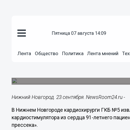
пятница 07 августа 14:09
Общество
23.09.2024
20:52
Лента
Общество
Политика
Лента мнений
Тех
Медики извлекли старые элект
нижегородца
Операцию провели кардиохирурги ГКБ №5.
Нижний Новгород. 23 сентября. NewsRoom24.ru -
В Нижнем Новгороде кардиохирурги ГКБ №5 изв
кардиостимулятора из сердца 91-летнего пациен
прессека».