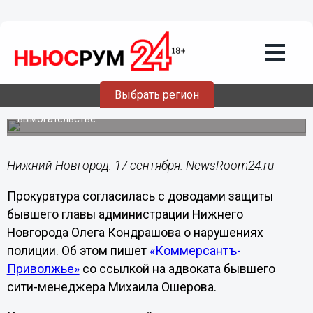
17.09.2024
23:14
Прокуратора согласилась с доводами
защиты Кондрашова о нарушениях
полиции
Выбрать регион
Полиция длительное время не принимала меры по
заявлению бывшего нижегородского сити-менеджера о
вымогательстве.
Нижний Новгород. 17 сентября. NewsRoom24.ru -
Прокуратура согласилась с доводами защиты
бывшего главы администрации Нижнего
Новгорода Олега Кондрашова о нарушениях
полиции. Об этом пишет
«Коммерсантъ-
Приволжье»
со ссылкой на адвоката бывшего
сити-менеджера Михаила Ошерова.