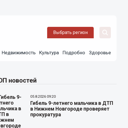
Выбрать регион
Недвижимость
Культура
Подробно
Здоровье
ОП новостей
05.8.2026 09:20
Гибель 9-летнего мальчика в ДТП
в Нижнем Новгороде проверяет
прокуратура