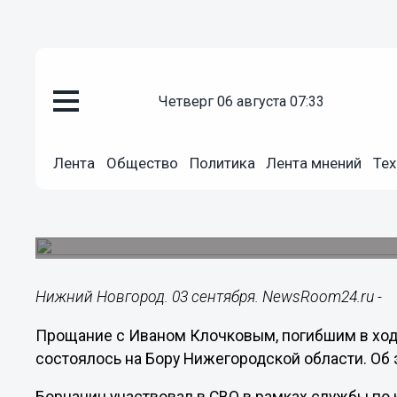
четверг 06 августа 07:33
Общество
03.09.2024
14:15
Лента
Общество
Политика
Лента мнений
Тех
Погибшего на СВО Ивана Клочк
путь на Бору
Боец проходил службу по контракту.
Нижний Новгород. 03 сентября. NewsRoom24.ru -
Прощание с Иваном Клочковым, погибшим в ход
состоялось на Бору Нижегородской области. Об 