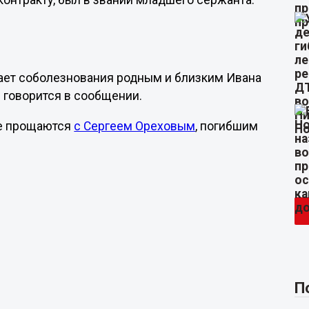
контракту, был в звании младшего сержанта.
жает соболезнования родным и близким Ивана
- говорится в сообщении.
ке прощаются
с Сергеем Ореховым
, погибшим
П