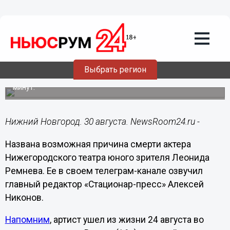
Общество
30.08.2024
17:03
Тромб мог стать причиной смерти
нижегородского актера Ремнева
Выбрать регион
Врачи пытались реанимировать артиста в течение 40
минут.
Нижний Новгород. 30 августа. NewsRoom24.ru -
Названа возможная причина смерти актера
Нижегородского театра юного зрителя Леонида
Ремнева. Ее в своем телеграм-канале озвучил
главный редактор «Стационар-пресс» Алексей
Никонов.
Напомним
, артист ушел из жизни 24 августа во