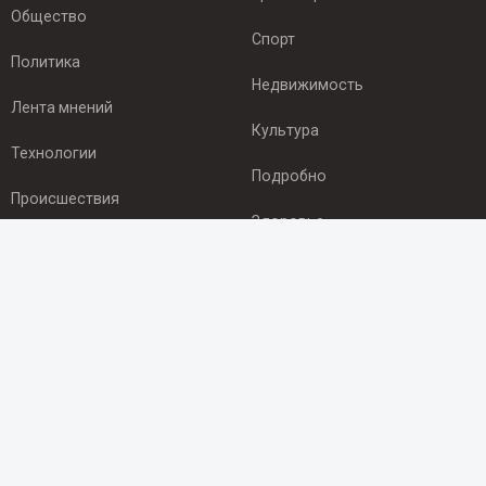
Общество
Спорт
Политика
Недвижимость
Лента мнений
Культура
Технологии
Подробно
Происшествия
Здоровье
Экономика
ПОДПИСКА
Подпишись на рассылку NEWSROOM24
и будь
в курсе новостей в своём городе:
Подписаться