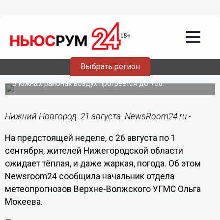
Общество
21.08.2024
13:17
Жара до +28 градусов вернется в
Выбрать регион
Нижний Новгород в конце августа
В южных районах воздух прогреется до +30.
Нижний Новгород. 21 августа. NewsRoom24.ru -
На предстоящей неделе, с 26 августа по 1
сентября, жителей Нижегородской области
ожидает тёплая, и даже жаркая, погода. Об этом
Newsroom24 сообщила начальник отдела
метеопрогнозов Верхне-Волжского УГМС Ольга
Мокеева.