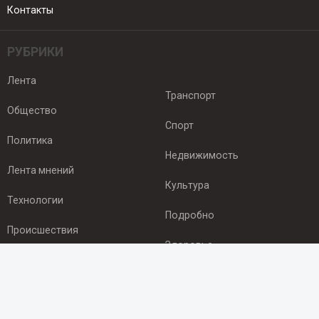
Контакты
РУБРИКИ
Лента
Транспорт
Общество
Спорт
Политика
Недвижимость
Лента мнений
Культура
Технологии
Подробно
Происшествия
Здоровье
Экономика
ПОДПИСКА
Подпишись на рассылку NEWSROOM24
и будь
в курсе новостей в своём городе: