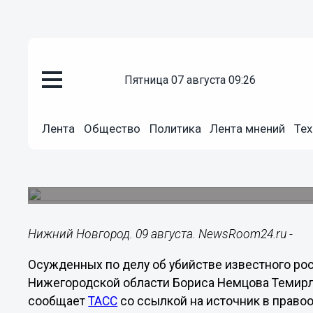
пятница 07 августа 09:26
Общество
09.08.2024
23:56
Лента
Общество
Политика
Лента мнений
Тех
Осужденный по делу об убийст
СВО
Он выполняет боевые задачи в одном из штур
Нижний Новгород. 09 августа. NewsRoom24.ru -
Осужденных по делу об убийстве известного ро
Нижегородской области Бориса Немцова Темирла
сообщает
ТАСС
со ссылкой на источник в правоо