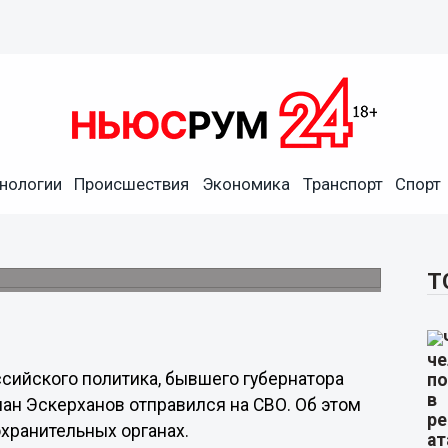
нологии
Происшествия
Экономика
Транспорт
Спорт
ве Немцова отправился на
мовых подразделений.
Т
ссийского политика, бывшего губернатора
н Эскерханов отправился на СВО. Об этом
хранительных органах.