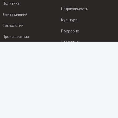
Политика
Недвижимость
Лента мнений
Культура
Технологии
Подробно
Происшествия
Здоровье
Экономика
ПОДПИСКА
Подпишись на рассылку NEWSROOM24
и будь
в курсе новостей в своём городе:
Подписаться
© 2012 - 2025 ООО "Ньюсрум" (ИА Newsroom24 (Ньюсрум24).
Учредитель — ООО "Ньюсрум"