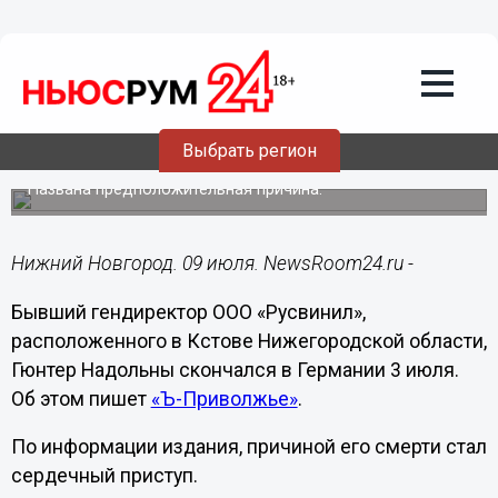
Общество
09.07.2024
15:36
Экс-глава нижегородского
«Русвинила» Гюнтер Надольны умер в
Выбрать регион
Германии
Названа предположительная причина.
Нижний Новгород. 09 июля. NewsRoom24.ru -
Бывший гендиректор ООО «Русвинил»,
расположенного в Кстове Нижегородской области,
Гюнтер Надольны скончался в Германии 3 июля.
Об этом пишет
«Ъ-Приволжье»
.
По информации издания, причиной его смерти стал
сердечный приступ.