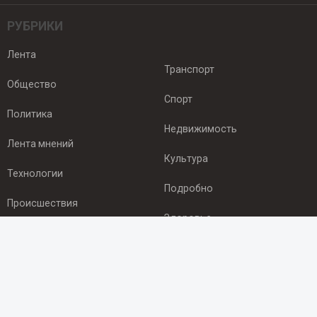
РУБРИКИ
Лента
Транспорт
Общество
Спорт
Политика
Недвижимость
Лента мнений
Культура
Технологии
Подробно
Происшествия
Здоровье
Экономика
ПОДПИСКА
Подпишись на рассылку NEWSROOM24
и будь
в курсе новостей в своём городе: