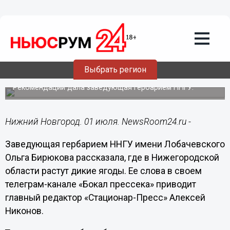
Общество
01.07.2024
08:00
Нижегородцам рассказали, где искать
Выбрать регион
чернику и голубику
Рекомендации дала заведующая гербарием ННГУ.
Нижний Новгород. 01 июля. NewsRoom24.ru -
Заведующая гербарием ННГУ имени Лобачевского
Ольга Бирюкова рассказала, где в Нижегородской
области растут дикие ягоды. Ее слова в своем
телеграм-канале «Бокал прессека» приводит
главный редактор «Стационар-Пресс» Алексей
Никонов.