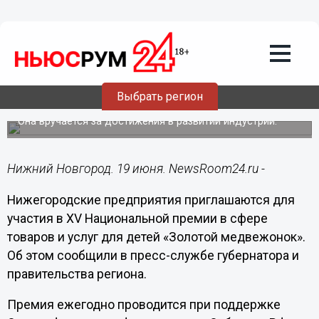
Общество
19.06.2024
13:06
Нижегородские производители
детских товаров могут получить
Выбрать регион
премию «Золотой медвежонок»
Она вручается за достижения в развитии индустрии.
Нижний Новгород. 19 июня. NewsRoom24.ru -
Нижегородские предприятия приглашаются для
участия в XV Национальной премии в сфере
товаров и услуг для детей «Золотой медвежонок».
Об этом сообщили в пресс-службе губернатора и
правительства региона.
Премия ежегодно проводится при поддержке