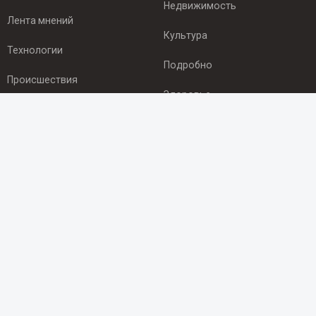
Недвижимость
Лента мнений
Культура
Технологии
Подробно
Происшествия
Здоровье
Экономика
ПОДПИСКА
Подпишись на рассылку NEWSROOM24
и будь
в курсе новостей в своём городе:
Подписаться
© 2012 - 2025 ООО "Ньюсрум" (ИА Newsroom24 (Ньюсрум24).
Учредитель — ООО "Ньюсрум"
Свидетельство о регистрации СМИ ИА № ФС 77 - 45920 от 22.07.2011г.
выдано Федеральной службой по надзору в сфере связи,