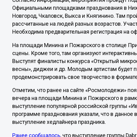
Согласно информации, мероприятия пройдут по
Официальными площадками празднования в Ниж
Новгород, Чкаловск, Выкса и Княгинино. Там пр
рассчитанные на людей разных возрастов. Учас
Необходима предварительная регистрация на о
На площади Минина и Пожарского в столице При
сцены. Кроме того, там организуют интерактивны
Выступят финалисты конкурса «Открытый микро
весны», диджеи и др. Молодым артистам будет
продемонстрировать свое творчество в формате
Отметим, что ранее на сайте «Росмолодежи» поя
вечера на площади Минина и Пожарского в рам
выступление популярной российской группы «Иван
программе празднования указали, что в данное 
выступление хедлайнера праздника.
Ранее сообщалось
, что выступление группы Dab