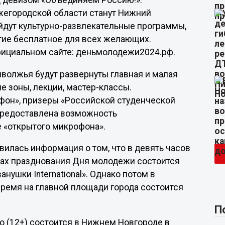
д девизом «Объединяем Россию!».
егородской области станут Нижний
ойдут культурно-развлекательные программы,
тие бесплатное для всех желающих.
фициальном сайте: деньмолодежи2024.рф.
волжья будут развернуты главная и малая
е зоны, лекции, мастер-классы.
фон», призеры «Российской студенческой
 предоставлена возможность
 «открытого микрофона».
вилась информация о том, что в девять часов
ках празднования Дня молодежи состоится
ушки International». Однако потом в
время на главной площади города состоится
П
ro (12+) состоится в Нижнем Новгороде в