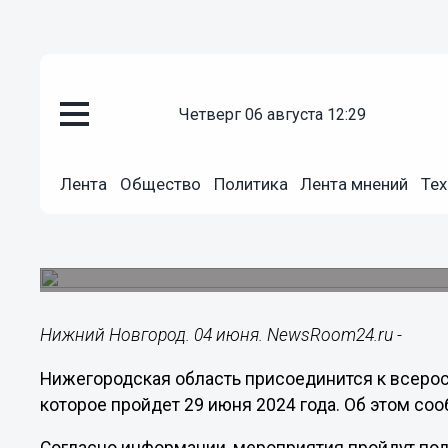
четверг 06 августа 12:29
Общество
04.06.2024
19:46
Лента
Общество
Политика
Лента мнений
Тех
«Иванушки International» могу
в Нижнем Новгороде
Праздничные мероприятия пройдут 29 июня.
Нижний Новгород. 04 июня. NewsRoom24.ru -
Нижегородская область присоединится к всеро
которое пройдет 29 июня 2024 года. Об этом со