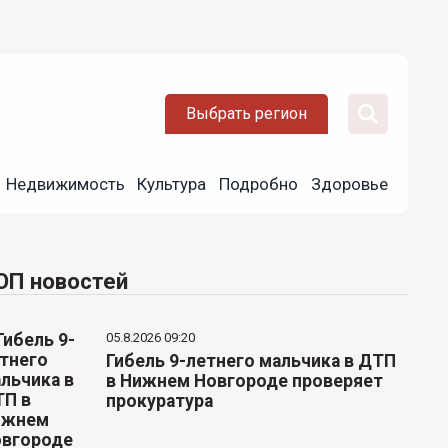
Выбрать регион
Недвижимость
Культура
Подробно
Здоровье
ОП новостей
05.8.2026 09:20
Гибель 9-летнего мальчика в ДТП
в Нижнем Новгороде проверяет
прокуратура