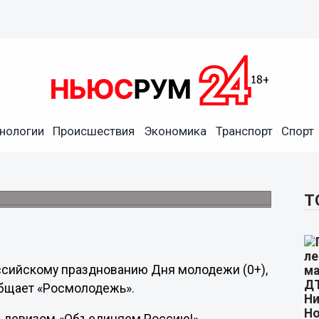
нологии
Происшествия
Экономика
Транспорт
Спорт
т выступить на Дне молодежи
Т
ссийскому празднованию Дня молодежи (0+),
общает «Росмолодежь».