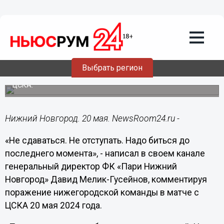
Общество
20.05.2024
23:04
Мелик-Гусейнов назвал злым роком
череду поражений «Пари НН»
Выбрать регион
Гендиректор клуба прокомментировал итог матча с
ЦСКА.
Нижний Новгород. 20 мая. NewsRoom24.ru -
«Не сдаваться. Не отступать. Надо биться до
последнего момента», - написал в своем канале
генеральный директор ФК «Пари Нижний
Новгород» Давид Мелик-Гусейнов, комментируя
поражение нижегородской команды в матче с
ЦСКА 20 мая 2024 года.