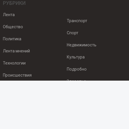
РУБРИКИ
Лента
Транспорт
Общество
Спорт
Политика
Недвижимость
Лента мнений
Культура
Технологии
Подробно
Происшествия
Здоровье
Экономика
ПОДПИСКА
Подпишись на рассылку NEWSROOM24
и будь
в курсе новостей в своём городе: