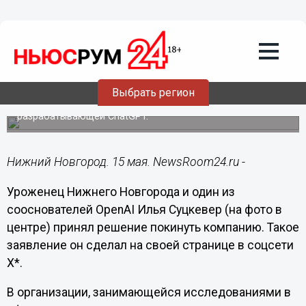
Общество
15.05.2024
12:17
Уроженец Нижнего Новгорода
Суцкевер уходит из OpenAI
Выбрать регион
Он является одним из сооснователей компании,
разрабатывающей ChatGPT.
Нижний Новгород. 15 мая. NewsRoom24.ru -
Уроженец Нижнего Новгорода и один из
сооснователей OpenAI Илья Суцкевер (на фото в
центре) принял решение покинуть компанию. Такое
заявление он сделал на своей странице в соцсети
Х*.
В организации, занимающейся исследованиями в