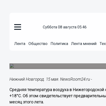
суббота 08 августа 05:46
Общество
Лента
Общество
Политика
Лента мнений
Тех
15.05.2024
10:31
Теплый июнь обещают нижего
Прогноз опубликовал Гидрометцентр.
Нижний Новгород. 15 мая. NewsRoom24.ru -
Средняя температура воздуха в Нижегородской о
+18°С. Об этом свидетельствует предварительн
месяц этого лета.