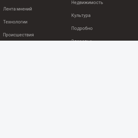
Недвижимость
Лента мнений
Культура
Технологии
Подробно
Происшествия
Здоровье
Экономика
ПОДПИСКА
Подпишись на рассылку NEWSROOM24
и будь
в курсе новостей в своём городе:
Подписаться
© 2012 - 2025 ООО "Ньюсрум" (ИА Newsroom24 (Ньюсрум24).
Учредитель — ООО "Ньюсрум"
Свидетельство о регистрации СМИ ИА № ФС 77 - 45920 от 22.07.2011г.
выдано Федеральной службой по надзору в сфере связи,