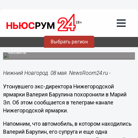
Общество
08.05.2024
14:06
Прощание с экс-главой Нижегородской
ярмарки Барулиным прошло в Марий
Эл
Выбрать регион
Его могила расположена на территории храма Архангела
Михаила.
Нижний Новгород. 08 мая. NewsRoom24.ru -
Утонувшего экс-директора Нижегородской
ярмарки Валерия Барулина похоронили в Марий
Эл. Об этом сообщается в телеграм-канале
Нижегородской ярмарки.
Напомним, что автомобиль, в котором находились
Валерий Барулин, его супруга и еще одна