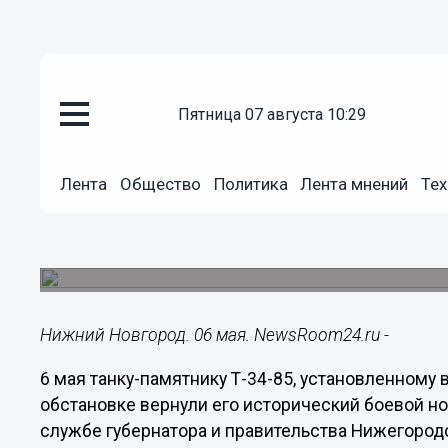
пятница 07 августа 10:29
Общество
06.05.2024
21:54
Лента
Общество
Политика
Лента мнений
Тех
Танку Т-34-85 в Нижегородско
исторический боевой номер
Это стало возможным благодаря исследованию
Нижний Новгород. 06 мая. NewsRoom24.ru -
6 мая танку-памятнику Т-34-85, установленному
обстановке вернули его исторический боевой но
службе губернатора и правительства Нижегород