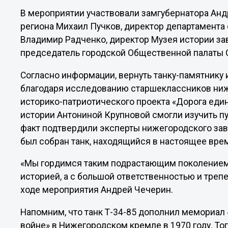
В мероприятии участвовали замгубернатора Анд
региона Михаил Пучков, директор департамента
Владимир Радченко, директор Музея истории за
председатель городской Общественной палаты С
Согласно информации, вернуть танку-памятник
благодаря исследованию старшеклассников ни
историко-патриотического проекта «Дорога еди
истории Антониной Крупновой смогли изучить п
факт подтвердили эксперты нижегородского зав
был собран танк, находящийся в настоящее врем
«Мы гордимся таким подрастающим поколением 
историей, а с большой ответственностью и трепе
ходе мероприятия Андрей Чечерин.
Напомним, что танк Т-34-85 дополнил мемориал
войне» в Нижегородском кремле в 1970 году. То