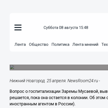
суббота 08 августа 15:48
Общество
25.04.2024
16:10
Лента
Общество
Политика
Лента мнений
Тех
Адвокат Заремы Мусаевой опро
колонии
Вопрос решается.
Нижний Новгород. 25 апреля. NewsRoom24.ru -
Вопрос о госпитализации Заремы Мусаевой, выве
решается, пока она остается в колонии. Об это
иностранным агентом в России).