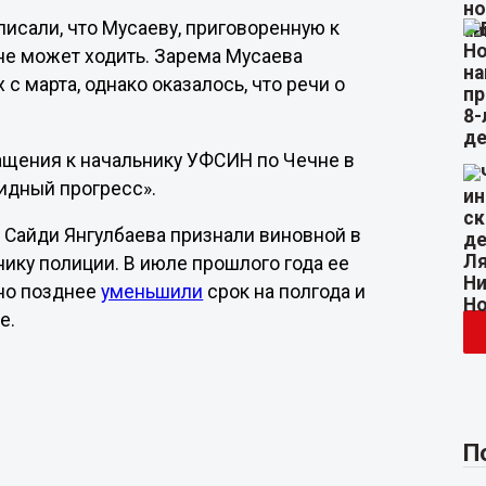
исали, что Мусаеву, приговоренную к
 не может ходить. Зарема Мусаева
с марта, однако оказалось, что речи о
ращения к начальнику УФСИН по Чечне в
дный прогресс».
и Сайди Янгулбаева признали виновной в
ику полиции. В июле прошлого года ее
 но позднее
уменьшили
срок на полгода и
е.
П