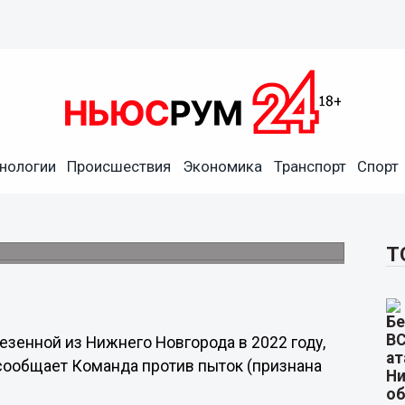
нологии
Происшествия
Экономика
Транспорт
Спорт
верг ее госпитализацию из
Т
зенной из Нижнего Новгорода в 2022 году,
м сообщает Команда против пыток (признана