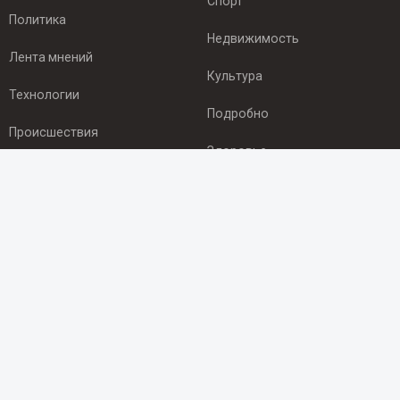
Спорт
Политика
Недвижимость
Лента мнений
Культура
Технологии
Подробно
Происшествия
Здоровье
Экономика
ПОДПИСКА
Подпишись на рассылку NEWSROOM24
и будь
в курсе новостей в своём городе:
Подписаться
© 2012 - 2025 ООО "Ньюсрум" (ИА Newsroom24 (Ньюсрум24).