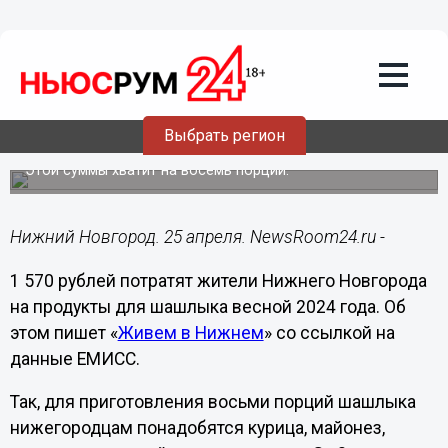
Общество
25.04.2024
15:25
Почти в 1,6 тысячи рублей обойдётся
нижегородцам приготовление
Выбрать регион
шашлыка
Этой суммы хватит на восемь порций.
Нижний Новгород. 25 апреля. NewsRoom24.ru -
1 570 рублей потратят жители Нижнего Новгорода
на продукты для шашлыка весной 2024 года. Об
этом пишет «
Живем в Нижнем
» со ссылкой на
данные ЕМИСС.
Так, для приготовления восьми порций шашлыка
нижегородцам понадобятся курица, майонез,