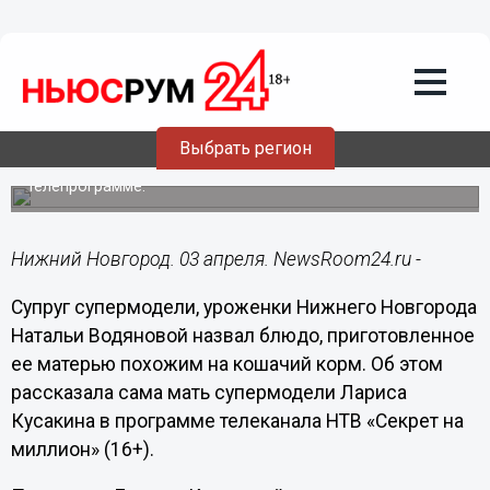
Общество
03.04.2024
21:44
Муж Натальи Водяновой назвал блюдо
от тещи кошачьим кормом
Выбрать регион
Мать супермодели рассказала об этом, участвуя в
телепрограмме.
Нижний Новгород. 03 апреля. NewsRoom24.ru -
Супруг супермодели, уроженки Нижнего Новгорода
Натальи Водяновой назвал блюдо, приготовленное
ее матерью похожим на кошачий корм. Об этом
рассказала сама мать супермодели Лариса
Кусакина в программе телеканала НТВ «Секрет на
миллион» (16+).