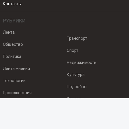
Контакты
РУБРИКИ
Лента
Транспорт
Общество
Спорт
Политика
Недвижимость
Лента мнений
Культура
Технологии
Подробно
Происшествия
Здоровье
Экономика
ПОДПИСКА
Подпишись на рассылку NEWSROOM24
и будь
в курсе новостей в своём городе: