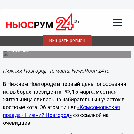
Общество
15.03.2024
23:32
Нижегородка явилась на
избирательный участок в костюме
кота
Выбрать регион
Она пояснила, что хочет привлечь внимание избирателей
к выборам.
Нижний Новгород. 15 марта. NewsRoom24.ru -
В Нижнем Новгороде в первый день голосования
на выборах президента РФ, 15 марта, местная
жительница явилась на избирательный участок в
костюме кота. Об этом пишет
«Комсомольская
правда - Нижний Новгород»
со ссылкой на
очевидцев.