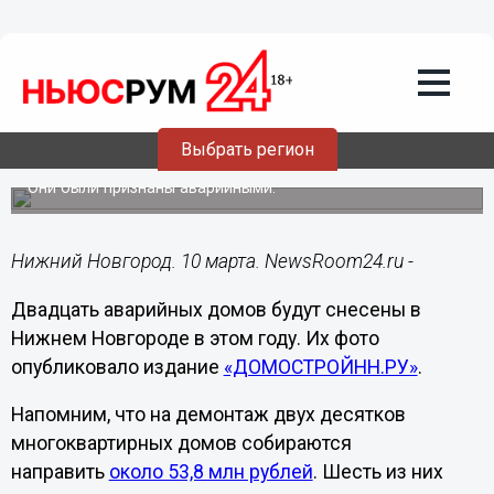
Общество
10.03.2024
11:26
Фото 20 домов под снос в 2024 году
Выбрать регион
показали в Нижнем Новгороде
Они были признаны аварийными.
Нижний Новгород. 10 марта. NewsRoom24.ru -
Двадцать аварийных домов будут снесены в
Нижнем Новгороде в этом году. Их фото
опубликовало издание
«ДОМОСТРОЙНН.РУ»
.
Напомним, что на демонтаж двух десятков
многоквартирных домов собираются
направить
около 53,8 млн рублей
. Шесть из них