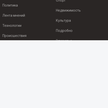
Спорт
Политика
Недвижимость
Лента мнений
Культура
Технологии
Подробно
Происшествия
Здоровье
Экономика
ПОДПИСКА
Подпишись на рассылку NEWSROOM24
и будь
в курсе новостей в своём городе:
Подписаться
© 2012 - 2025 ООО "Ньюсрум" (ИА Newsroom24 (Ньюсрум24).