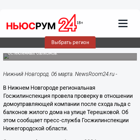
Общество
06.03.2024
07:30
ГЖИ провела проверку из-за схода
льда на Терешковой в Нижнем
Новгороде
Выбрать регион
Произошел сход ледяных масс с самовольно
остекленных балконов.
Нижний Новгород. 06 марта. NewsRoom24.ru -
В Нижнем Новгороде региональная
Госжилинспекция провела проверку в отношении
домоуправляющей компании после схода льда с
балконов жилого дома на улице Терешковой. Об
этом сообщает пресс-служба Госжилинспекции
Нижегородской области.