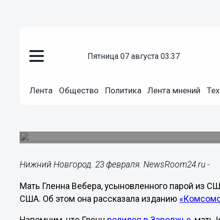
пятница 07 августа 03:37
Общество
23.02.2024
09:00
Лента
Общество
Политика
Лента мнений
Тех
Мать усыновленного нижегородц
в США
Родившийся в Заволжье Гленн Вебер живет в О
Нижний Новгород. 23 февраля. NewsRoom24.ru -
Мать Гленна Вебера, усыновленного парой из США
США. Об этом она рассказала изданию
«Комсомо