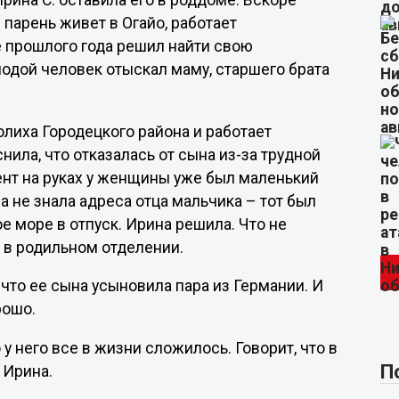
 Ирина С. оставила его в роддоме. Вскоре
 парень живет в Огайо, работает
ре прошлого года решил найти свою
дой человек отыскал маму, старшего брата
олиха Городецкого района и работает
ила, что отказалась от сына из-за трудной
мент на руках у женщины уже был маленький
на не знала адреса отца мальчика – тот был
е море в отпуск. Ирина решила. Что не
о в родильном отделении.
что ее сына усыновила пара из Германии. И
орошо.
о у него все в жизни сложилось. Говорит, что в
П
т Ирина.