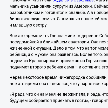
Напомним, что Гленн
родился в Заволжье
, мать
мальчика усыновили супруги из Америки. Сейчас
разработчиком и готовится к свадьбе. А в нояб
биологическую семью. С помощью соцсетей моло
и младшую сестру.
Все это время мать Гленна живет в деревне Соб
посудомойкой в ближайшем санатории. Она поясн
жизненной ситуации. Дело в том, что на тот мо
ребенок, а с мужем она развелась. Более того, о
родом из Красноярска и приезжал на Горьковско
поднимет второго ребенка сама – и оставила ег
Через некоторое время нижегородке сообщили, 
все это время она надеялась, что у парня все х
«Я рада, что он на меня не держит зла, и рада, чт
будущем собирается приехать в гости», - говори