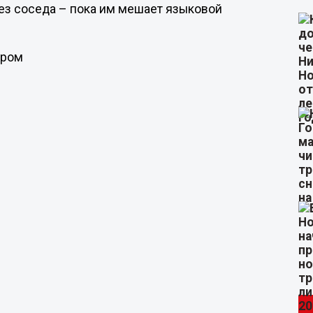
ез соседа – пока им мешает языковой
ером