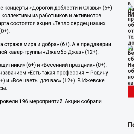
е концерты «Дорогой доблести и Славы» (6+)
т коллективы из работников и активистов
марта состоятся акция «Тепло сердец наших
(0+).
а страже мира и добра» (6+). А в преддверии
ной кавер-группы «Джамбо Джаз» (12+).
щитники» (6+) и «Весенний праздник» (0+).
названием «Есть такая профессия – Родину
) и «Все цветы для вас» (12+). В Ижевске
сы.
ровели 196 мероприятий. Акции собрали
П