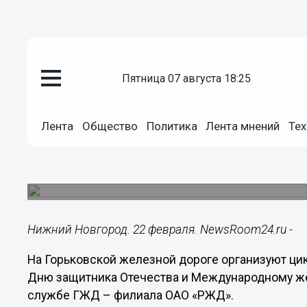
пятница 07 августа 18:25
Общество
22.02.2024
10:06
Лента
Общество
Политика
Лента мнений
Тех
ГЖД представила программу ме
8 марта
Запланированы патриотические концерты и выс
Нижний Новгород. 22 февраля. NewsRoom24.ru -
На Горьковской железной дороге организуют ц
Дню защитника Отечества и Международному же
службе ГЖД – филиала ОАО «РЖД».