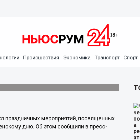
нологии
Происшествия
Экономика
Транспорт
Спорт
роприятий на 23 февраля и
тавки.
Т
икл праздничных мероприятий, посвященных
нскому дню. Об этом сообщили в пресс-