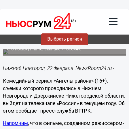
Общество
22.02.2024
08:10
Снятый в Нижнем Новгороде сериал
Выбрать регион
«Ангелы района» выйдет в 2024 году
Его покажут на телеканале «Россия».
Нижний Новгород. 22 февраля. NewsRoom24.ru -
Комедийный сериал «Ангелы района» (16+),
съемки которого проводились в Нижнем
Новгороде и Дзержинске Нижегородской области,
выйдет на телеканале «Россия» в текущем году. Об
этом сообщает пресс-служба ВГТРК.
Напомним
, что в фильме, созданном режиссером-