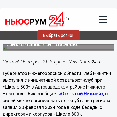
Общество
21.02.2024
08:30
Детский яхт-клуб может появиться
Выбрать регион
при «Школе 800» на Автозаводе
С инициативой выступил глава региона.
Нижний Новгород. 21 февраля. NewsRoom24.ru -
Губернатор Нижегородской области Глеб Никитин
выступил с инициативой создать яхт-клуб при
«Школе 800» в Автозаводском районе Нижнего
Новгорода. Как сообщает
«Открытый Нижний»
, о
своей мечте организовать яхт-клуб глава региона
заявил 20 февраля 2024 года в ходе беседы с
директорами корпусов «Школе 800»,