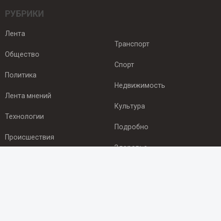
РУБРИКИ
Лента
Транспорт
Общество
Спорт
Политика
Недвижимость
Лента мнений
Культура
Технологии
Подробно
Происшествия
Здоровье
Экономика
ПОДПИСКА
Подпишись на рассылку NEWSROOM24
и будь
в курсе новостей в своём городе: