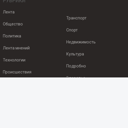
РУБРИКИ
Лента
Транспорт
Общество
Спорт
Политика
Недвижимость
Лента мнений
Культура
Технологии
Подробно
Происшествия
Здоровье
Экономика
ПОДПИСКА
Подпишись на рассылку NEWSROOM24
и будь
в курсе новостей в своём городе: