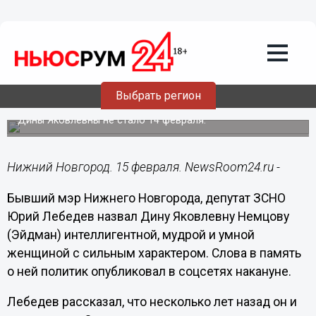
Общество
15.02.2024
11:33
Экс-мэр Нижнего Новгорода
поделился воспоминаниями о матери
Выбрать регион
Немцова
Дины Яковлевны не стало 14 февраля.
Нижний Новгород. 15 февраля. NewsRoom24.ru -
Бывший мэр Нижнего Новгорода, депутат ЗСНО
Юрий Лебедев назвал Дину Яковлевну Немцову
(Эйдман) интеллигентной, мудрой и умной
женщиной с сильным характером. Слова в память
о ней политик опубликовал в соцсетях накануне.
Лебедев рассказал, что несколько лет назад он и