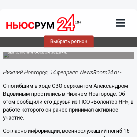
Общество
14.02.2024
08:10
С погибшим на СВО Александром
Вдовиным простились в Нижнем
Новгороде
Выбрать регион
Военнослужащий погиб 16 января текущего года при
выполнении боевой задачи.
Нижний Новгород. 14 февраля. NewsRoom24.ru -
С погибшим в ходе СВО сержантом Александром
Вдовиным простились в Нижнем Новгороде. Об
этом сообщили его друзья из ПСО «Волонтер НН», в
работе которого он ранее принимал активное
участие.
Согласно информации, военнослужащий погиб 16