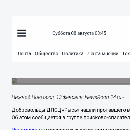
суббота 08 августа 03:45
Общество
13.02.2024
10:45
Лента
Общество
Политика
Лента мнений
Тех
Пропавшего в Нижнем Новгоро
нашли живым
Мальчика обнаружили на следующий день.
Нижний Новгород. 13 февраля. NewsRoom24.ru -
Добровольцы ДПСЦ «Рысь» нашли пропавшего в 
Об этом сообщается в группе поисково-спасател