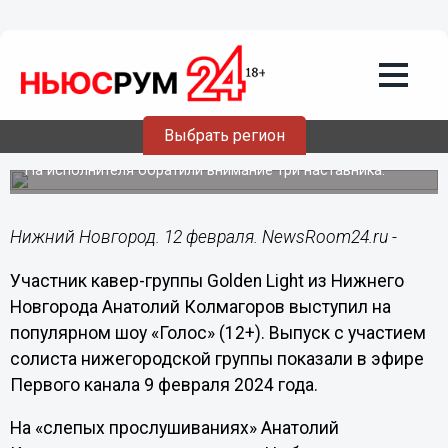
Общество
12.02.2024
20:04
Солист нижегородской группы вышел
Выбрать регион
во второй этап шоу «Голос»
На исполнителя обратили внимание три наставника.
Нижний Новгород. 12 февраля. NewsRoom24.ru -
Участник кавер-группы Golden Light из Нижнего
Новгорода Анатолий Колмагоров выступил на
популярном шоу «Голос» (12+). Выпуск с участием
солиста нижегородской группы показали в эфире
Первого канала 9 февраля 2024 года.
На «слепых прослушиваниях» Анатолий