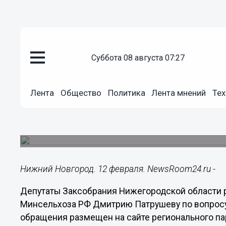
суббота 08 августа 07:27
Общество
12.02.2024
18:12
Лента
Общество
Политика
Лента мнений
Тех
Депутаты ЗСНО попросят у Ми
для животноводов
Инициатором выступил комитет по АПК.
Нижний Новгород. 12 февраля. NewsRoom24.ru -
Депутаты Заксобрания Нижегородской области 
Минсельхоза РФ Дмитрию Патрушеву по вопросу
обращения размещен на сайте регионального па