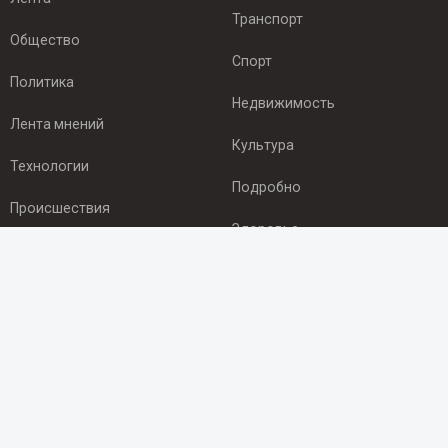
Транспорт
Общество
Спорт
Политика
Недвижимость
Лента мнений
Культура
Технологии
Подробно
Происшествия
Здоровье
Экономика
ПОДПИСКА
Подпишись на рассылку NEWSROOM24
и будь
в курсе новостей в своём городе:
Подписаться