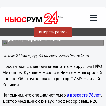
Общество
04.01.2024
01:17
Прощание с хирургом Михаилом
Кукошем пройдет в Нижнем Новгороде
Выбрать регион
5 января
Профессор умер в возрасте 78 лет.
Нижний Новгород. 04 января. NewsRoom24.ru -
Проститься с главным внештатным хирургом ПФО
Михаилом Кукошем можно в Нижнем Новгороде 5
января. Об этом рассказал ректор ПИМУ Николай
Карякин.
Напомним, что специалист умер
в возрасте 78 лет
.
Доктор медицинских наук, профессор свыше 20