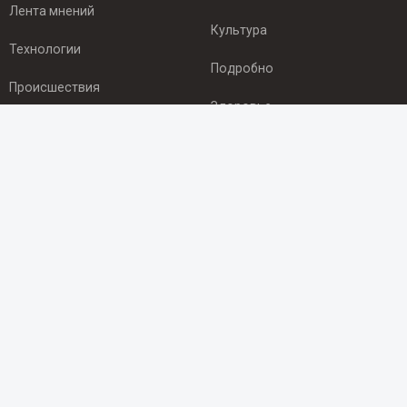
Лента мнений
Культура
Технологии
Подробно
Происшествия
Здоровье
Экономика
ПОДПИСКА
Подпишись на рассылку NEWSROOM24
и будь
в курсе новостей в своём городе:
Подписаться
© 2012 - 2025 ООО "Ньюсрум" (ИА Newsroom24 (Ньюсрум24).
Учредитель — ООО "Ньюсрум"
Свидетельство о регистрации СМИ ИА № ФС 77 - 45920 от 22.07.2011г.
выдано Федеральной службой по надзору в сфере связи,
информационных технологий и массовый коммуникаций.