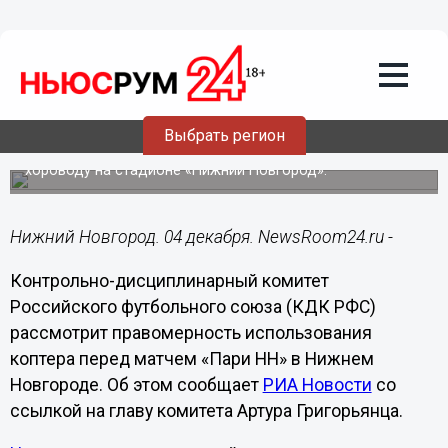
Общество
04.12.2023
12:52
КДК РФС рассмотрит правомерность
использования коптера перед матчем
«Пари НН»
Выбрать регион
Его применяли для съемки рекорда по массовому
хороводу на стадионе «Нижний Новгород».
Нижний Новгород. 04 декабря. NewsRoom24.ru -
Контрольно-дисциплинарный комитет
Российского футбольного союза (КДК РФС)
рассмотрит правомерность использования
коптера перед матчем «Пари НН» в Нижнем
Новгороде. Об этом сообщает
РИА Новости
со
ссылкой на главу комитета Артура Григорьянца.