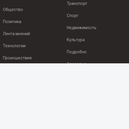
Транспорт
Общество
Спорт
Политика
Недвижимость
Лента мнений
Культура
Технологии
Подробно
Происшествия
Здоровье
Экономика
ПОДПИСКА
Подпишись на рассылку NEWSROOM24
и будь
в курсе новостей в своём городе:
Подписаться