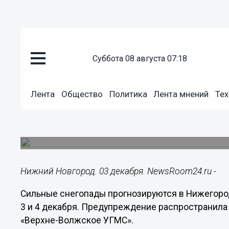
суббота 08 августа 07:18
Общество
03.12.2023
10:10
Лента
Общество
Политика
Лента мнений
Тех
Сильный снегопад накроет Ниж
декабря
Погода ухудшится к вечеру воскресенья.
Нижний Новгород. 03 декабря. NewsRoom24.ru -
Сильные снегопады прогнозируются в Нижегород
3 и 4 декабря. Предупреждение распространила
«Верхне-Волжское УГМС».