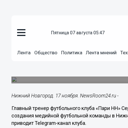
пятница 07 августа 05:47
Общество
17.11.2023
08:10
Лента
Общество
Политика
Лента мнений
Тех
Юран прокомментировал созда
Нижнем Новгороде
Главный тренер «Пари НН» положительно отнесс
Нижний Новгород. 17 ноября. NewsRoom24.ru -
Главный тренер футбольного клуба «Пари НН» С
создания медийной футбольной команды в Нижн
приводит Telegram-канал клуба.