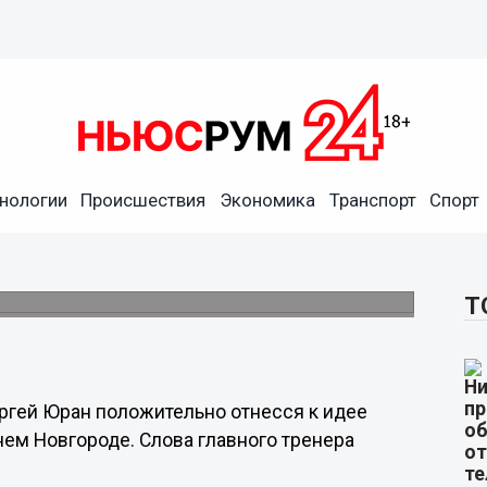
нологии
Происшествия
Экономика
Транспорт
Спорт
ние медийной команды в
я к идее.
Т
ергей Юран положительно отнесся к идее
ем Новгороде. Слова главного тренера